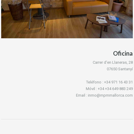
Oficina
Carrer d'en Llaneras, 28
07650 Santanyí
Teléfono : +34 971 16 43 31
Móvil : +34 +34 649 883 249
Email : inmo@mpmmallorca.com